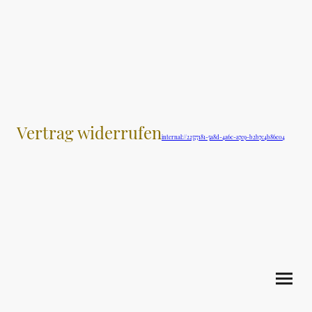
Vertrag widerrufen
internal://22577181-5a8d-4a6c-a7e9-b2b7c4b86e04