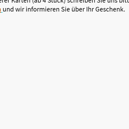
er Karten (ab 4 Stück) schreiben Sie uns bitt
m
und wir informieren Sie über Ihr Geschenk.