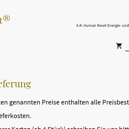
®
t
eferung
ten genannten Preise enthalten alle Preisbest
eferkosten.