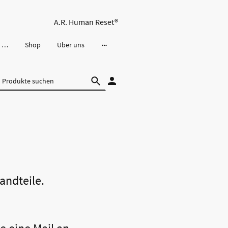
A.R. Human Reset®
A.R. Human Reset Energie- und Frequenzkarte
Shop
Über uns
andteile.