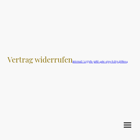
Vertrag widerrufen
internal://22577181-5a8d-4a6c-a7e9-b2b7c4b86e04